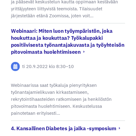
ja pääsevät keskustelun kautta oppimaan kestävään
yrittäjyyteen liittyvistä teemoista. Tilaisuudet
järjestetään etänä Zoomissa, joten voit…
Webinaari: Miten luon työympäristön, joka
houkuttaa ja koukuttaa? Työkalupakki
positiivisesta työnantajakuvasta ja työyhteisön
pitovoimasta huolehtimiseen
ti 20.9.2022
klo 8:30
–
10
Webinaarissa saat työkaluja pienyrityksen
työnantajamielikuvan kirkastamiseen,
rekrytointihaasteiden ratkomiseen ja henkilöstön
pitovoimasta huolehtimiseen. Keskustelussa
painotetaan erityisesti…
4. Kansallinen Diabetes ja jalka -symposium