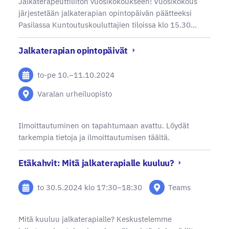
Jalkaterapeuttiliiton vuosikokoukseen! Vuosikokous
järjestetään jalkaterapian opintopäivän päätteeksi
Pasilassa Kuntoutuskouluttajien tiloissa klo 15.30…
Jalkaterapian opintopäivät
to-pe
10.
–
11.10.2024
Varalan urheiluopisto
Ilmoittautuminen on tapahtumaan avattu. Löydät
tarkempia tietoja ja ilmoittautumisen täältä.
Etäkahvit: Mitä jalkaterapialle kuuluu?
to 30.5.2024
klo 17:30
–
18:30
Teams
Mitä kuuluu jalkaterapialle? Keskustelemme