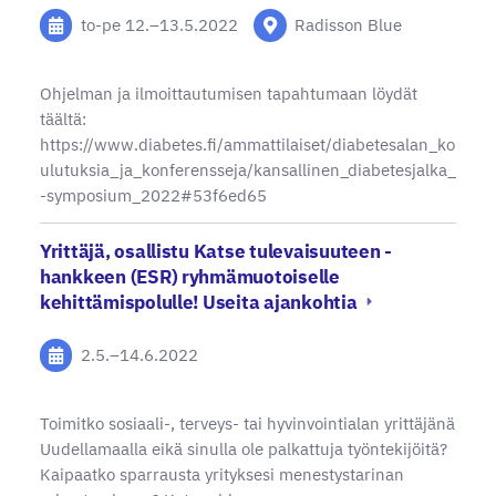
to-pe
12.
–
13.5.2022
Radisson Blue
Ohjelman ja ilmoittautumisen tapahtumaan löydät
täältä:
https://www.diabetes.fi/ammattilaiset/diabetesalan_ko
ulutuksia_ja_konferensseja/kansallinen_diabetesjalka_
-symposium_2022#53f6ed65
Yrittäjä, osallistu Katse tulevaisuuteen -
hankkeen (ESR) ryhmämuotoiselle
kehittämispolulle! Useita ajankohtia
2.5.
–
14.6.2022
Toimitko sosiaali-, terveys- tai hyvinvointialan yrittäjänä
Uudellamaalla eikä sinulla ole palkattuja työntekijöitä?
Kaipaatko sparrausta yrityksesi menestystarinan