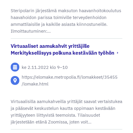
Steripolarin järjestämä maksuton haavanhoitokoulutus
haavahoidon parissa toimiville terveydenhoidon
ammattilaisille ja kaikille asiasta kiinnostuneille.
Ilmoittautuminen:…
Virtuaaliset aamukahvit yrittäjille
Merkityksellisyys polkuna kestävään työhön
ke 2.11.2022
klo 9
–
10
https://elomake.metropolia.fi/lomakkeet/35455
/lomake.html
Virtuaalisilla aamukahveilla yrittäjät saavat vertaistukea
ja pääsevät keskustelun kautta oppimaan kestävään
yrittäjyyteen liittyvistä teemoista. Tilaisuudet
järjestetään etänä Zoomissa, joten voit…