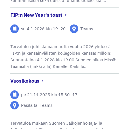
kehittämisestä sekä uusista tutkimustuloksista.…
FIP:n New Year's toast
su 4.1.2026
klo 19
–
20
Teams
Tervetuloa juhlistamaan uutta vuotta 2026 yhdessä
FIP:n ja kansainvälisten kollegoiden kanssa! Milloin:
Sunnuntaina 4.1.2026 klo 19.00 Suomen aikaa Missä:
Teamsilla (linkki alla) Kenelle: Kaikille…
Vuosikokous
pe 21.11.2025
klo 15:30
–
17
Pasila tai Teams
Tervetuloa mukaan Suomen Jalkojenhoitaja- ja