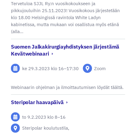
Tervetuloa SJJL Ry:n vuosikokoukseen ja
pikkujouluihin 25.11.2023! Vuosikokous järjestetään
klo 18.00 Helsingissä ravintola White Ladyn
kabinetissa, mutta mukaan voi osallistua myös etänä
(alla…
Suomen Jalkakirurgiayhdistyksen järjestämä
Kevätwebinaari
ke 29.3.2023
klo 16
–
17:30
Zoom
Webinaarin ohjelman ja ilmoittautumisen löydät täältä.
Steripolar haavapäivä
to 9.2.2023
klo 8
–
16
Steripolar koulutustila,