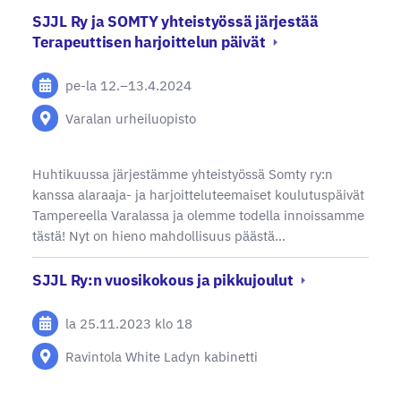
SJJL Ry ja SOMTY yhteistyössä järjestää
Terapeuttisen harjoittelun päivät
pe-la
12.
–
13.4.2024
Varalan urheiluopisto
Huhtikuussa järjestämme yhteistyössä Somty ry:n
kanssa alaraaja- ja harjoitteluteemaiset koulutuspäivät
Tampereella Varalassa ja olemme todella innoissamme
tästä! Nyt on hieno mahdollisuus päästä…
SJJL Ry:n vuosikokous ja pikkujoulut
la 25.11.2023
klo 18
Ravintola White Ladyn kabinetti