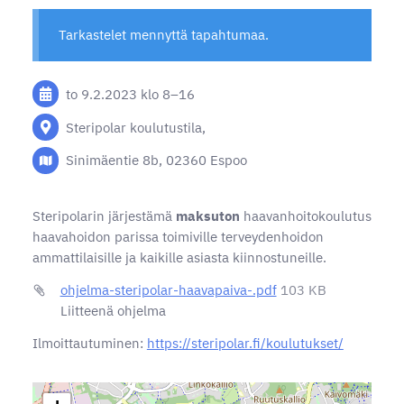
Tarkastelet mennyttä tapahtumaa.
to 9.2.2023
klo 8
–
16
Steripolar koulutustila,
Sinimäentie 8b, 02360 Espoo
Steripolarin järjestämä
maksuton
haavanhoitokoulutus
haavahoidon parissa toimiville terveydenhoidon
ammattilaisille ja kaikille asiasta kiinnostuneille.
ohjelma-steripolar-haavapaiva-.pdf
103 KB
Liitteenä ohjelma
Ilmoittautuminen:
https://steripolar.fi/koulutukset/