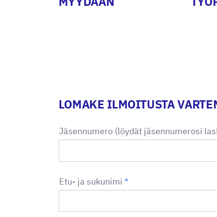
MYYDÄÄN
TYÖ
LOMAKE ILMOITUSTA VARTE
Jäsennumero (löydät jäsennumerosi las
Etu- ja sukunimi
*