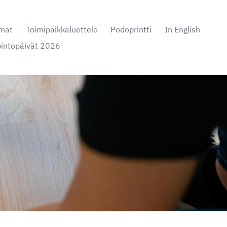
mat
Toimipaikkaluettelo
Podoprintti
In English
pintopäivät 2026