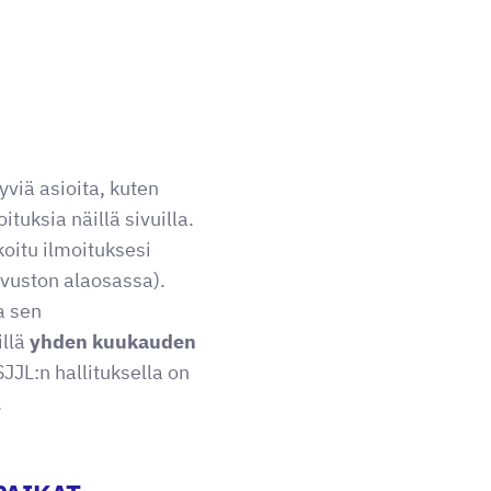
tyviä asioita, kuten
tuksia näillä sivuilla.
ikoitu ilmoituksesi
ivuston alaosassa).
a sen
illä
yhden kuukauden
SJJL:n hallituksella on
.