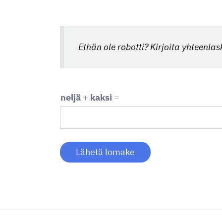
Ethän ole robotti? Kirjoita yhteenlas
neljä
+
kaksi
=
Lähetä lomake