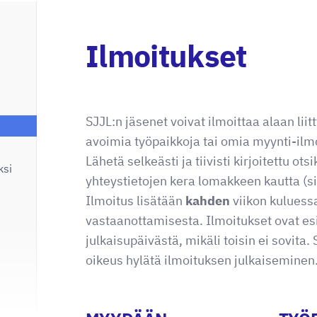
Ilmoitukset
SJJL:n jäsenet voivat ilmoittaa alaan liit
avoimia työpaikkoja tai omia myynti-ilmoi
Lähetä selkeästi ja tiivisti kirjoitettu ots
ksi
yhteystietojen kera lomakkeen kautta (s
Ilmoitus lisätään
kahden
viikon kuluess
vastaanottamisesta. Ilmoitukset ovat es
julkaisupäivästä, mikäli toisin ei sovita. 
oikeus hylätä ilmoituksen julkaiseminen