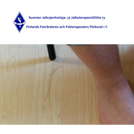
Siirry
sivun
sisältöön
Suomen Jalkojenhoitaja- ja Jalkaterape