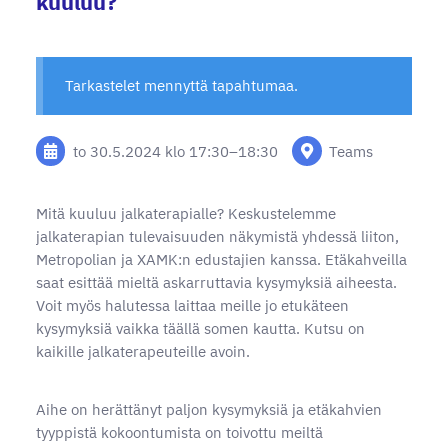
kuuluu?
Tarkastelet mennyttä tapahtumaa.
to 30.5.2024
klo 17:30
–
18:30
Teams
Mitä kuuluu jalkaterapialle? Keskustelemme
jalkaterapian tulevaisuuden näkymistä yhdessä liiton,
Metropolian ja XAMK:n edustajien kanssa. Etäkahveilla
saat esittää mieltä askarruttavia kysymyksiä aiheesta.
Voit myös halutessa laittaa meille jo etukäteen
kysymyksiä vaikka täällä somen kautta. Kutsu on
kaikille jalkaterapeuteille avoin.
Aihe on herättänyt paljon kysymyksiä ja etäkahvien
tyyppistä kokoontumista on toivottu meiltä