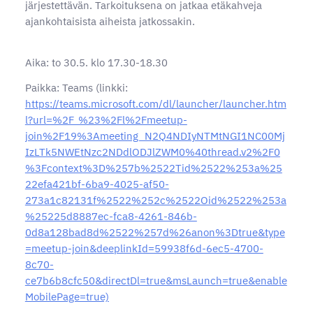
järjestettävän. Tarkoituksena on jatkaa etäkahveja
ajankohtaisista aiheista jatkossakin.
Aika: to 30.5. klo 17.30-18.30
Paikka: Teams (linkki:
https://teams.microsoft.com/dl/launcher/launcher.htm
l?url=%2F_%23%2Fl%2Fmeetup-
join%2F19%3Ameeting_N2Q4NDIyNTMtNGI1NC00Mj
IzLTk5NWEtNzc2NDdlODJlZWM0%40thread.v2%2F0
%3Fcontext%3D%257b%2522Tid%2522%253a%25
22efa421bf-6ba9-4025-af50-
273a1c82131f%2522%252c%2522Oid%2522%253a
%25225d8887ec-fca8-4261-846b-
0d8a128bad8d%2522%257d%26anon%3Dtrue&type
=meetup-join&deeplinkId=59938f6d-6ec5-4700-
8c70-
ce7b6b8cfc50&directDl=true&msLaunch=true&enable
MobilePage=true)