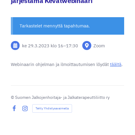
järjestämä Kevätwebinaari
Tarkastelet mennyttä tapahtumaa.
ke 29.3.2023
klo 16
–
17:30
Zoom
Webinaarin ohjelman ja ilmoittautumisen löydät
täältä
.
©
Suomen Jalkojenhoitaja- ja Jalkaterapeuttiliitto ry
Tehty Yhdistysavaimella
Facebook
Instagram